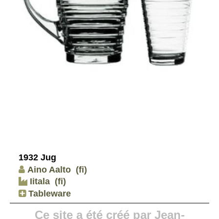
1932 Jug
Aino Aalto
(fi)
Iitala
(fi)
Tableware
Ce site a été créé par Jean-