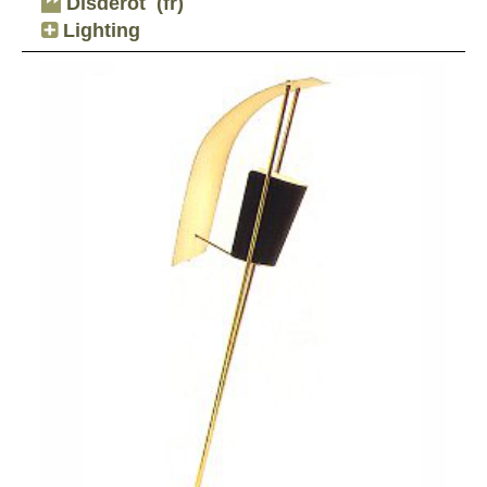
Disderot
(fr)
Lighting